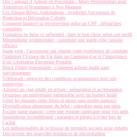
Des Cadeaux d’Amour en Porcelaine : Mugs Personnalisés pour
Amoureux et Hommages à Nos Mamans
Les Attrape-Rêves Amérindiens : Symboles Ancestraux de
Protection et Décoration Colorée
Comment financer sa reconversion grâce au CPF : démarches
complètes
Formation en ligne vs présentiel : faire le bon choix selon son profil
Minimalisme vestimentaire : construire une garde-robe capsule
efficace
Saute-vent : l’accessoire qui change votre expérience de conduite
Optimiser l’Espace de Vie dans un Camping-Car et l’Importance
d’un Générateur Électrique Portable
Black Friday responsable : comment acheter malin sans
surconsommer
Télétravail : négocier des conditions avantageuses avec son
employeur
Adopter un chat adulte en refuge : préparation et acclimatation
Organiser un anniversaire mémorable avec un budget limité
Gérer les disputes entre frères et sœurs sans perdre patience
Diversification alimentaire du bébé : calendrier mois par mois
Escape game maison : créer une énigme captivante pour vos amis
Smartphone reconditionné : garanties et pièges à éviter lors de
l’achat
Les indispensables de la trousse de premiers secours pour enfants
Découverte des nouvelles tendances de microshading