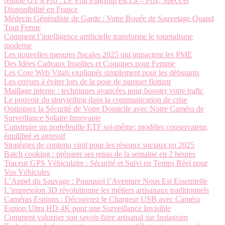
realme GT 8 Pro : Le Vrai Flagship est Là – Prix, Specs et
Disponibilité en France
Médecin Généraliste de Garde : Votre Bouée de Sauvetage Quand
Tout Ferme
Comment l’intelligence artificielle transforme le journalisme
moderne
Les nouvelles mesures fiscales 2025 qui impactent les PME
Des Idées Cadeaux Insolites et Coquines pour Femme
Les Core Web Vitals expliqués simplement pour les débutants
Les erreurs à éviter lors de la pose de parquet flottant
Maillage interne : techniques avancées pour booster votre trafic
Le pouvoir du storytelling dans la communication de crise
Optimisez la Sécurité de Votre Domicile avec Notre Caméra de
Surveillance Solaire Innovante
Construire un portefeuille ETF soi-même: modèles conservateur,
équilibré et agressif
Stratégies de contenu viral pour les réseaux sociaux en 2025
Batch cooking : préparer ses repas de la semaine en 2 heures
Traceur GPS Véhiculaire : Sécurité et Suivi en Temps Réel pour
Vos Véhicules
L’Appel du Sauvage : Pourquoi l’Aventure Nous Est Essentielle
L’impression 3D révolutionne les métiers artisanaux traditionnels
Caméras Espions : Découvrez le Chargeur USB avec Caméra
Espion Ultra HD 4K pour une Surveillance Invisible
Comment valoriser son savoir-faire artisanal sur Instagram