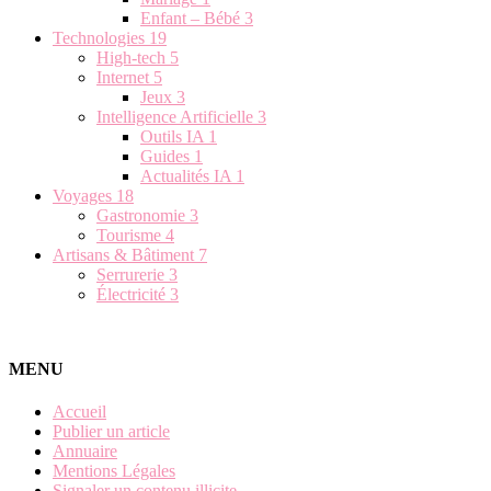
Enfant – Bébé
3
Technologies
19
High-tech
5
Internet
5
Jeux
3
Intelligence Artificielle
3
Outils IA
1
Guides
1
Actualités IA
1
Voyages
18
Gastronomie
3
Tourisme
4
Artisans & Bâtiment
7
Serrurerie
3
Électricité
3
MENU
Accueil
Publier un article
Annuaire
Mentions Légales
Signaler un contenu illicite