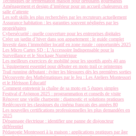
Techniques de fermentation maison pour débutants gourmands
Aménagement et design d’intérieur pour un accueil chaleureux en
salle d’attente
Les soft skills les plus recherchées par les recruteurs actuellement
Assurance habitation : les garanties souvent négligées par les
propriétaires
Cybersécurité : quelle couverture pour les entreprises digitales
Créer un jardin d’hiver dans son appartement : le guide complet
Investir dans l’immobilier locatif en zone rurale : opportunités 2025
Les Micro Cartes SD : L’Accessoire Indispensable pour la
Surveillance et le Stockage Numérique
Les meilleurs exercices de mobilité pour les sportifs après 40 ans
L’équipement essentiel pour débuter en moto trail ce printemps
Trail running débutant : éviter les blessures dès les premières sorties
Découverte des Mathématiques par le Jeu : Les Ateliers Montessori
et le Hérisson Éducatif
Comment entretenir la chaîne de sa moto en 5 étapes simples
Festival d’Avignon 2025 : programmation et conseils de visite
Rénover une vieille charpente : diagnostic et solutions pratiques
Redécouvrir les classiques du cinéma français des années 80
Les nouvelles certifications professionnelles les plus demandées en
2025
Dépannage électrique : identifier une panne de disjoncteur
différentiel
Pédagogie Montessori à la maison : applications pratiques par âge