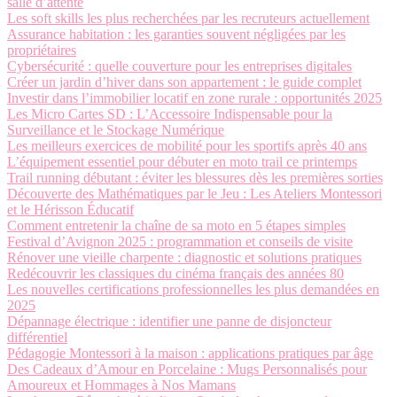
salle d’attente
Les soft skills les plus recherchées par les recruteurs actuellement
Assurance habitation : les garanties souvent négligées par les
propriétaires
Cybersécurité : quelle couverture pour les entreprises digitales
Créer un jardin d’hiver dans son appartement : le guide complet
Investir dans l’immobilier locatif en zone rurale : opportunités 2025
Les Micro Cartes SD : L’Accessoire Indispensable pour la
Surveillance et le Stockage Numérique
Les meilleurs exercices de mobilité pour les sportifs après 40 ans
L’équipement essentiel pour débuter en moto trail ce printemps
Trail running débutant : éviter les blessures dès les premières sorties
Découverte des Mathématiques par le Jeu : Les Ateliers Montessori
et le Hérisson Éducatif
Comment entretenir la chaîne de sa moto en 5 étapes simples
Festival d’Avignon 2025 : programmation et conseils de visite
Rénover une vieille charpente : diagnostic et solutions pratiques
Redécouvrir les classiques du cinéma français des années 80
Les nouvelles certifications professionnelles les plus demandées en
2025
Dépannage électrique : identifier une panne de disjoncteur
différentiel
Pédagogie Montessori à la maison : applications pratiques par âge
Des Cadeaux d’Amour en Porcelaine : Mugs Personnalisés pour
Amoureux et Hommages à Nos Mamans