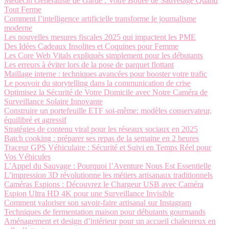
Médecin Généraliste de Garde : Votre Bouée de Sauvetage Quand
Tout Ferme
Comment l’intelligence artificielle transforme le journalisme
moderne
Les nouvelles mesures fiscales 2025 qui impactent les PME
Des Idées Cadeaux Insolites et Coquines pour Femme
Les Core Web Vitals expliqués simplement pour les débutants
Les erreurs à éviter lors de la pose de parquet flottant
Maillage interne : techniques avancées pour booster votre trafic
Le pouvoir du storytelling dans la communication de crise
Optimisez la Sécurité de Votre Domicile avec Notre Caméra de
Surveillance Solaire Innovante
Construire un portefeuille ETF soi-même: modèles conservateur,
équilibré et agressif
Stratégies de contenu viral pour les réseaux sociaux en 2025
Batch cooking : préparer ses repas de la semaine en 2 heures
Traceur GPS Véhiculaire : Sécurité et Suivi en Temps Réel pour
Vos Véhicules
L’Appel du Sauvage : Pourquoi l’Aventure Nous Est Essentielle
L’impression 3D révolutionne les métiers artisanaux traditionnels
Caméras Espions : Découvrez le Chargeur USB avec Caméra
Espion Ultra HD 4K pour une Surveillance Invisible
Comment valoriser son savoir-faire artisanal sur Instagram
Techniques de fermentation maison pour débutants gourmands
Aménagement et design d’intérieur pour un accueil chaleureux en