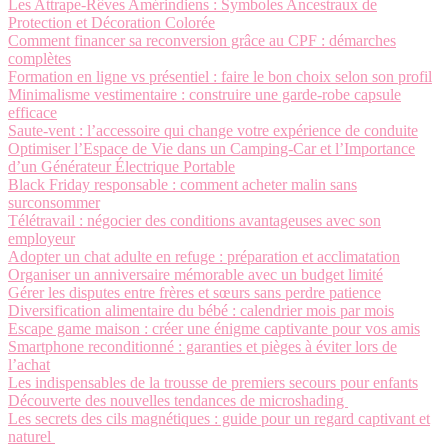
Les Attrape-Rêves Amérindiens : Symboles Ancestraux de
Protection et Décoration Colorée
Comment financer sa reconversion grâce au CPF : démarches
complètes
Formation en ligne vs présentiel : faire le bon choix selon son profil
Minimalisme vestimentaire : construire une garde-robe capsule
efficace
Saute-vent : l’accessoire qui change votre expérience de conduite
Optimiser l’Espace de Vie dans un Camping-Car et l’Importance
d’un Générateur Électrique Portable
Black Friday responsable : comment acheter malin sans
surconsommer
Télétravail : négocier des conditions avantageuses avec son
employeur
Adopter un chat adulte en refuge : préparation et acclimatation
Organiser un anniversaire mémorable avec un budget limité
Gérer les disputes entre frères et sœurs sans perdre patience
Diversification alimentaire du bébé : calendrier mois par mois
Escape game maison : créer une énigme captivante pour vos amis
Smartphone reconditionné : garanties et pièges à éviter lors de
l’achat
Les indispensables de la trousse de premiers secours pour enfants
Découverte des nouvelles tendances de microshading
Les secrets des cils magnétiques : guide pour un regard captivant et
naturel