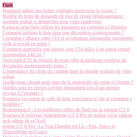
Flash
Pourquoi utiliser des huiles végétales pures pour le visage ?
Modèle de lettre de demande de jour de congé déménagement :
exemple gratuit et démarches pour votre employeur
8 astuces pour bien utiliser les transports en commun à l’étranger
Comment intégrer le bois dans une décoration contemporaine ?
Comment l’alliance entre l’IA et la robotique humanoïde transforme-
t-elle le travail en usine ?
Comment apprendre une langue avec l’IA grâce à un tuteur virtuel
personnalisé 24h/24 ?
Quel outil d’IA de résumé de texte offre la meilleure synthèse de
documents professionnels longs ?
L’importance du choix du cartable dans la réussite scolaire de votre
enfant
Quelle moto choisir pour faire de la randonnée sur route et chemin ?
Quelles sont les erreurs à éviter absolument lors d’un premier
voyage à l’étranger ?
Pourquoi vos joints de salle de bain noircissent si vite et comment y
remédier ?
Realmeshop.fr : Les meilleures offres de Noël sur la gamme GT 8
Pourquoi le nouveau Smartphone GT 8 Pro de realme est le cadeau
tech ultime de ce Noël
realme GT 8 Pro : Le Vrai Flagship est Là – Prix, Specs et
Disponibilité en France