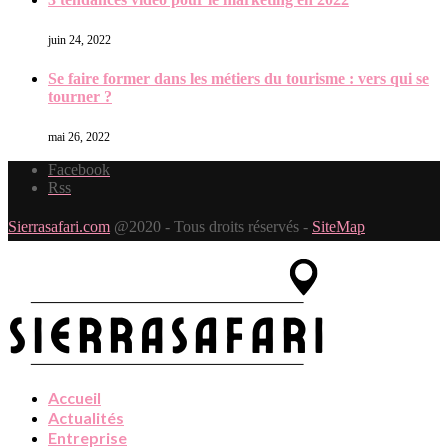
juin 24, 2022
Se faire former dans les métiers du tourisme : vers qui se
tourner ?
mai 26, 2022
Facebook
Rss
Sierrasafari.com
@2020 - Tous droits réservés -
SiteMap
Accueil
Actualités
Entreprise