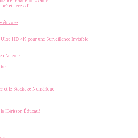
llance Solaire Innovante
bré et agressif
 Véhicules
ltra HD 4K pour une Surveillance Invisible
e d’attente
ires
ce et le Stockage Numérique
 le Hérisson Éducatif