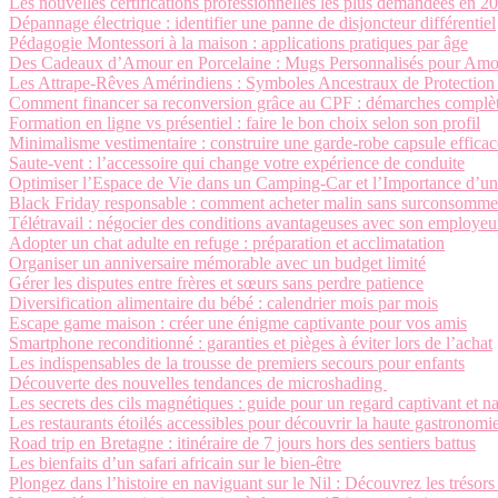
Les nouvelles certifications professionnelles les plus demandées en 2
Dépannage électrique : identifier une panne de disjoncteur différentiel
Pédagogie Montessori à la maison : applications pratiques par âge
Des Cadeaux d’Amour en Porcelaine : Mugs Personnalisés pour A
Les Attrape-Rêves Amérindiens : Symboles Ancestraux de Protection 
Comment financer sa reconversion grâce au CPF : démarches complè
Formation en ligne vs présentiel : faire le bon choix selon son profil
Minimalisme vestimentaire : construire une garde-robe capsule efficac
Saute-vent : l’accessoire qui change votre expérience de conduite
Optimiser l’Espace de Vie dans un Camping-Car et l’Importance d’un
Black Friday responsable : comment acheter malin sans surconsomme
Télétravail : négocier des conditions avantageuses avec son employeu
Adopter un chat adulte en refuge : préparation et acclimatation
Organiser un anniversaire mémorable avec un budget limité
Gérer les disputes entre frères et sœurs sans perdre patience
Diversification alimentaire du bébé : calendrier mois par mois
Escape game maison : créer une énigme captivante pour vos amis
Smartphone reconditionné : garanties et pièges à éviter lors de l’achat
Les indispensables de la trousse de premiers secours pour enfants
Découverte des nouvelles tendances de microshading
Les secrets des cils magnétiques : guide pour un regard captivant et n
Les restaurants étoilés accessibles pour découvrir la haute gastronomi
Road trip en Bretagne : itinéraire de 7 jours hors des sentiers battus
Les bienfaits d’un safari africain sur le bien-être
Plongez dans l’histoire en naviguant sur le Nil : Découvrez les trésors 