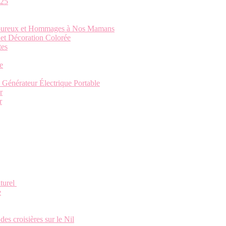
025
moureux et Hommages à Nos Mamans
et Décoration Colorée
tes
e
 Générateur Électrique Portable
r
r
aturel
e
des croisières sur le Nil