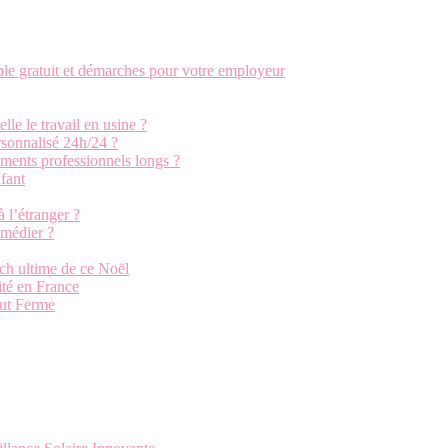
e gratuit et démarches pour votre employeur
le le travail en usine ?
rsonnalisé 24h/24 ?
uments professionnels longs ?
nfant
 l’étranger ?
emédier ?
ch ultime de ce Noël
ité en France
ut Ferme