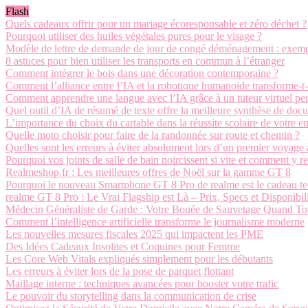
Flash
Quels cadeaux offrir pour un mariage écoresponsable et zéro déchet ?
Pourquoi utiliser des huiles végétales pures pour le visage ?
Modèle de lettre de demande de jour de congé déménagement : exempl
8 astuces pour bien utiliser les transports en commun à l’étranger
Comment intégrer le bois dans une décoration contemporaine ?
Comment l’alliance entre l’IA et la robotique humanoïde transforme-t-el
Comment apprendre une langue avec l’IA grâce à un tuteur virtuel pe
Quel outil d’IA de résumé de texte offre la meilleure synthèse de doc
L’importance du choix du cartable dans la réussite scolaire de votre e
Quelle moto choisir pour faire de la randonnée sur route et chemin ?
Quelles sont les erreurs à éviter absolument lors d’un premier voyage à
Pourquoi vos joints de salle de bain noircissent si vite et comment y r
Realmeshop.fr : Les meilleures offres de Noël sur la gamme GT 8
Pourquoi le nouveau Smartphone GT 8 Pro de realme est le cadeau te
realme GT 8 Pro : Le Vrai Flagship est Là – Prix, Specs et Disponibil
Médecin Généraliste de Garde : Votre Bouée de Sauvetage Quand To
Comment l’intelligence artificielle transforme le journalisme moderne
Les nouvelles mesures fiscales 2025 qui impactent les PME
Des Idées Cadeaux Insolites et Coquines pour Femme
Les Core Web Vitals expliqués simplement pour les débutants
Les erreurs à éviter lors de la pose de parquet flottant
Maillage interne : techniques avancées pour booster votre trafic
Le pouvoir du storytelling dans la communication de crise