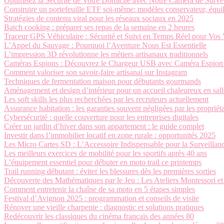
Optimisez la Sécurité de Votre Domicile avec Notre Caméra de Survei
Construire un portefeuille ETF soi-même: modèles conservateur, équili
Stratégies de contenu viral pour les réseaux sociaux en 2025
Batch cooking : préparer ses repas de la semaine en 2 heures
Traceur GPS Véhiculaire : Sécurité et Suivi en Temps Réel pour Vos
L’Appel du Sauvage : Pourquoi l’Aventure Nous Est Essentielle
L’impression 3D révolutionne les métiers artisanaux traditionnels
Caméras Espions : Découvrez le Chargeur USB avec Caméra Espion U
Comment valoriser son savoir-faire artisanal sur Instagram
Techniques de fermentation maison pour débutants gourmands
Aménagement et design d’intérieur pour un accueil chaleureux en sall
Les soft skills les plus recherchées par les recruteurs actuellement
Assurance habitation : les garanties souvent négligées par les propriéta
Cybersécurité : quelle couverture pour les entreprises digitales
Créer un jardin d’hiver dans son appartement : le guide complet
Investir dans l’immobilier locatif en zone rurale : opportunités 2025
Les Micro Cartes SD : L’Accessoire Indispensable pour la Surveillan
Les meilleurs exercices de mobilité pour les sportifs après 40 ans
L’équipement essentiel pour débuter en moto trail ce printemps
Trail running débutant : éviter les blessures dès les premières sorties
Découverte des Mathématiques par le Jeu : Les Ateliers Montessori et
Comment entretenir la chaîne de sa moto en 5 étapes simples
Festival d’Avignon 2025 : programmation et conseils de visite
Rénover une vieille charpente : diagnostic et solutions pratiques
Redécouvrir les classiques du cinéma français des années 80