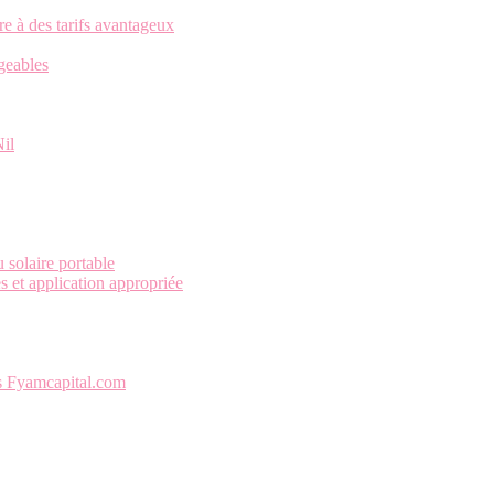
re à des tarifs avantageux
rgeables
Nil
 solaire portable
es et application appropriée
is Fyamcapital.com