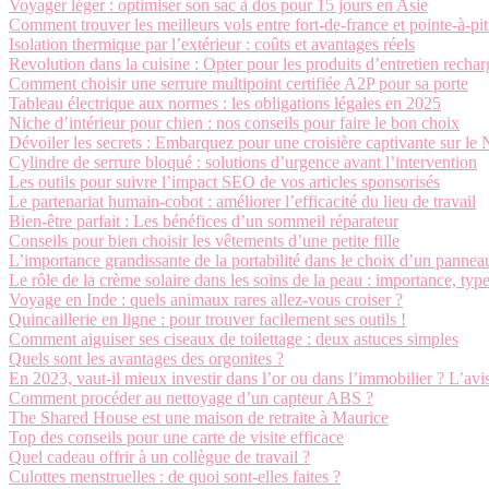
Voyager léger : optimiser son sac à dos pour 15 jours en Asie
Comment trouver les meilleurs vols entre fort-de-france et pointe-à-pit
Isolation thermique par l’extérieur : coûts et avantages réels
Revolution dans la cuisine : Opter pour les produits d’entretien recha
Comment choisir une serrure multipoint certifiée A2P pour sa porte
Tableau électrique aux normes : les obligations légales en 2025
Niche d’intérieur pour chien : nos conseils pour faire le bon choix
Dévoiler les secrets : Embarquez pour une croisière captivante sur le 
Cylindre de serrure bloqué : solutions d’urgence avant l’intervention
Les outils pour suivre l’impact SEO de vos articles sponsorisés
Le partenariat humain-cobot : améliorer l’efficacité du lieu de travail
Bien-être parfait : Les bénéfices d’un sommeil réparateur
Conseils pour bien choisir les vêtements d’une petite fille
L’importance grandissante de la portabilité dans le choix d’un panneau
Le rôle de la crème solaire dans les soins de la peau : importance, typ
Voyage en Inde : quels animaux rares allez-vous croiser ?
Quincaillerie en ligne : pour trouver facilement ses outils !
Comment aiguiser ses ciseaux de toilettage : deux astuces simples
Quels sont les avantages des orgonites ?
En 2023, vaut-il mieux investir dans l’or ou dans l’immobilier ? L’av
Comment procéder au nettoyage d’un capteur ABS ?
The Shared House est une maison de retraite à Maurice
Top des conseils pour une carte de visite efficace
Quel cadeau offrir à un collègue de travail ?
Culottes menstruelles : de quoi sont-elles faites ?