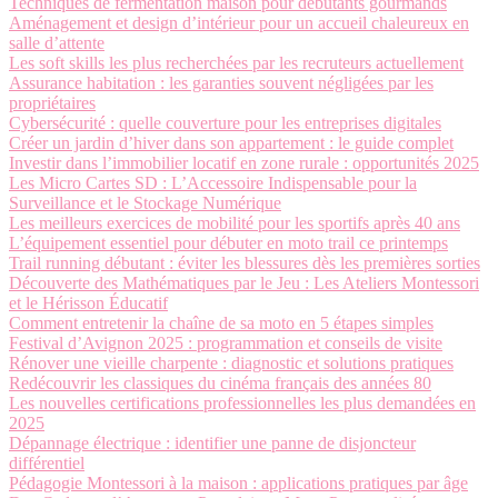
Techniques de fermentation maison pour débutants gourmands
Aménagement et design d’intérieur pour un accueil chaleureux en
salle d’attente
Les soft skills les plus recherchées par les recruteurs actuellement
Assurance habitation : les garanties souvent négligées par les
propriétaires
Cybersécurité : quelle couverture pour les entreprises digitales
Créer un jardin d’hiver dans son appartement : le guide complet
Investir dans l’immobilier locatif en zone rurale : opportunités 2025
Les Micro Cartes SD : L’Accessoire Indispensable pour la
Surveillance et le Stockage Numérique
Les meilleurs exercices de mobilité pour les sportifs après 40 ans
L’équipement essentiel pour débuter en moto trail ce printemps
Trail running débutant : éviter les blessures dès les premières sorties
Découverte des Mathématiques par le Jeu : Les Ateliers Montessori
et le Hérisson Éducatif
Comment entretenir la chaîne de sa moto en 5 étapes simples
Festival d’Avignon 2025 : programmation et conseils de visite
Rénover une vieille charpente : diagnostic et solutions pratiques
Redécouvrir les classiques du cinéma français des années 80
Les nouvelles certifications professionnelles les plus demandées en
2025
Dépannage électrique : identifier une panne de disjoncteur
différentiel
Pédagogie Montessori à la maison : applications pratiques par âge