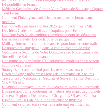
realme GT 8 Pro : Le Vrai Flagship est Là – Prix, Specs et
Disponibilité en France
Médecin Généraliste de Garde : Votre Bouée de Sauvetage Quand
Tout Ferme
Comment l’intelligence artificielle transforme le journalisme
moderne
Les nouvelles mesures fiscales 2025 qui impactent les PME
Des Idées Cadeaux Insolites et Coquines pour Femme
Les Core Web Vitals expliqués simplement pour les débutants
Les erreurs à éviter lors de la pose de parquet flottant
Maillage interne : techniques avancées pour booster votre trafic
Le pouvoir du storytelling dans la communication de crise
Optimisez la Sécurité de Votre Domicile avec Notre Caméra de
Surveillance Solaire Innovante
Construire un portefeuille ETF soi-même: modèles conservateur,
équilibré et agressif
Stratégies de contenu viral pour les réseaux sociaux en 2025
Batch cooking : préparer ses repas de la semaine en 2 heures
Traceur GPS Véhiculaire : Sécurité et Suivi en Temps Réel pour
Vos Véhicules
L’Appel du Sauvage : Pourquoi l’Aventure Nous Est Essentielle
L’impression 3D révolutionne les métiers artisanaux traditionnels
Caméras Espions : Découvrez le Chargeur USB avec Caméra
Espion Ultra HD 4K pour une Surveillance Invisible
Comment valoriser son savoir-faire artisanal sur Instagram