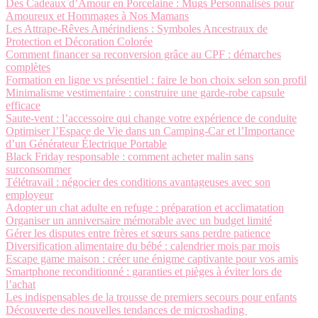
Des Cadeaux d’Amour en Porcelaine : Mugs Personnalisés pour
Amoureux et Hommages à Nos Mamans
Les Attrape-Rêves Amérindiens : Symboles Ancestraux de
Protection et Décoration Colorée
Comment financer sa reconversion grâce au CPF : démarches
complètes
Formation en ligne vs présentiel : faire le bon choix selon son profil
Minimalisme vestimentaire : construire une garde-robe capsule
efficace
Saute-vent : l’accessoire qui change votre expérience de conduite
Optimiser l’Espace de Vie dans un Camping-Car et l’Importance
d’un Générateur Électrique Portable
Black Friday responsable : comment acheter malin sans
surconsommer
Télétravail : négocier des conditions avantageuses avec son
employeur
Adopter un chat adulte en refuge : préparation et acclimatation
Organiser un anniversaire mémorable avec un budget limité
Gérer les disputes entre frères et sœurs sans perdre patience
Diversification alimentaire du bébé : calendrier mois par mois
Escape game maison : créer une énigme captivante pour vos amis
Smartphone reconditionné : garanties et pièges à éviter lors de
l’achat
Les indispensables de la trousse de premiers secours pour enfants
Découverte des nouvelles tendances de microshading