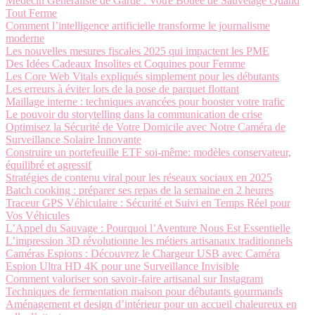
Médecin Généraliste de Garde : Votre Bouée de Sauvetage Quand
Tout Ferme
Comment l’intelligence artificielle transforme le journalisme
moderne
Les nouvelles mesures fiscales 2025 qui impactent les PME
Des Idées Cadeaux Insolites et Coquines pour Femme
Les Core Web Vitals expliqués simplement pour les débutants
Les erreurs à éviter lors de la pose de parquet flottant
Maillage interne : techniques avancées pour booster votre trafic
Le pouvoir du storytelling dans la communication de crise
Optimisez la Sécurité de Votre Domicile avec Notre Caméra de
Surveillance Solaire Innovante
Construire un portefeuille ETF soi-même: modèles conservateur,
équilibré et agressif
Stratégies de contenu viral pour les réseaux sociaux en 2025
Batch cooking : préparer ses repas de la semaine en 2 heures
Traceur GPS Véhiculaire : Sécurité et Suivi en Temps Réel pour
Vos Véhicules
L’Appel du Sauvage : Pourquoi l’Aventure Nous Est Essentielle
L’impression 3D révolutionne les métiers artisanaux traditionnels
Caméras Espions : Découvrez le Chargeur USB avec Caméra
Espion Ultra HD 4K pour une Surveillance Invisible
Comment valoriser son savoir-faire artisanal sur Instagram
Techniques de fermentation maison pour débutants gourmands
Aménagement et design d’intérieur pour un accueil chaleureux en