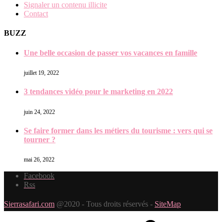
Signaler un contenu illicite
Contact
BUZZ
Une belle occasion de passer vos vacances en famille
juillet 19, 2022
3 tendances vidéo pour le marketing en 2022
juin 24, 2022
Se faire former dans les métiers du tourisme : vers qui se
tourner ?
mai 26, 2022
Facebook
Rss
Sierrasafari.com
@2020 - Tous droits réservés -
SiteMap