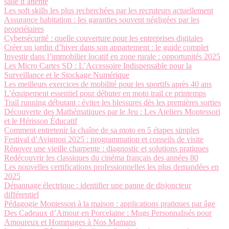
salle d’attente
Les soft skills les plus recherchées par les recruteurs actuellement
Assurance habitation : les garanties souvent négligées par les
propriétaires
Cybersécurité : quelle couverture pour les entreprises digitales
Créer un jardin d’hiver dans son appartement : le guide complet
Investir dans l’immobilier locatif en zone rurale : opportunités 2025
Les Micro Cartes SD : L’Accessoire Indispensable pour la
Surveillance et le Stockage Numérique
Les meilleurs exercices de mobilité pour les sportifs après 40 ans
L’équipement essentiel pour débuter en moto trail ce printemps
Trail running débutant : éviter les blessures dès les premières sorties
Découverte des Mathématiques par le Jeu : Les Ateliers Montessori
et le Hérisson Éducatif
Comment entretenir la chaîne de sa moto en 5 étapes simples
Festival d’Avignon 2025 : programmation et conseils de visite
Rénover une vieille charpente : diagnostic et solutions pratiques
Redécouvrir les classiques du cinéma français des années 80
Les nouvelles certifications professionnelles les plus demandées en
2025
Dépannage électrique : identifier une panne de disjoncteur
différentiel
Pédagogie Montessori à la maison : applications pratiques par âge
Des Cadeaux d’Amour en Porcelaine : Mugs Personnalisés pour
Amoureux et Hommages à Nos Mamans