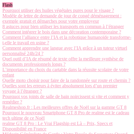
Flash
Pourquoi utiliser des huiles végétales pures pour le visage ?
Modèle de lettre de demande de jour de congé déménagement :
exemple gratuit et démarches pour votre employeur
8 astuces pour bien utiliser les transports en commun à l’étranger
Comment intégrer le bois dans une décoration contemporaine ?
Comment l’alliance entre l’IA et la robotique humanoïde transforme-
t-elle le travail en usine ?
Comment apprendre une langue avec l’IA grâce à un tuteur virtuel
personnalisé 24h/24 ?
Quel outil d’IA de résumé de texte offre la meilleure synthèse de
documents professionnels longs ?
L’importance du choix du cartable dans la réussite scolaire de votre
enfant
Quelle moto choisir pour faire de la randonnée sur route et chemin ?
Quelles sont les erreurs à éviter absolument lors d’un premier
voyage à l’étranger ?
Pourquoi vos joints de salle de bain noircissent si vite et comment y
remédier ?
Realmeshop.fr : Les meilleures offres de Noël sur la gamme GT 8
Pourquoi le nouveau Smartphone GT 8 Pro de realme est le cadeau
tech ultime de ce Noël
realme GT 8 Pro : Le Vrai Flagship est Là – Prix, Specs et
Disponibilité en France