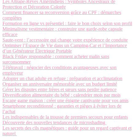
Les Attrape-Rêves Amérindiens : Symboles Ancestraux de
Protection et Décoration Colorée
Comment financer sa reconversion grâce au CPF : démarches
complètes
Formation en ligne vs présentiel : faire le bon choix selon son profil
Minimalisme vestimentaire : construire une garde-robe capsule
efficace
Saute-vent : l’accessoire qui change votre expérience de conduite
Optimiser l’Espace de Vie dans un Camping-Car et l’Importance
d’un Générateur Électrique Portable
Black Friday responsable : comment acheter malin sans
surconsommer
Télétravail : négocier des conditions avantageuses avec son
employeur
Adopter un chat adulte en refuge : préparation et acclimatation
Organiser un anniversaire mémorable avec un budget limité
Gérer les disputes entre frères et sœurs sans perdre patience
Diversification alimentaire du bébé : calendrier mois par mois
Escape game maison : créer une énigme captivante pour vos amis
Smartphone reconditionné : garanties et pièges à éviter lors de
l’achat
Les indispensables de la trousse de premiers secours pour enfants
Découverte des nouvelles tendances de microshading
Les secrets des cils magnétiques : guide pour un regard captivant et
naturel