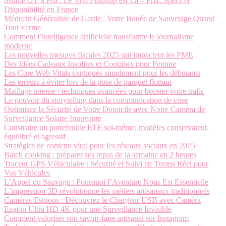
realme GT 8 Pro : Le Vrai Flagship est Là – Prix, Specs et
Disponibilité en France
Médecin Généraliste de Garde : Votre Bouée de Sauvetage Quand
Tout Ferme
Comment l’intelligence artificielle transforme le journalisme
moderne
Les nouvelles mesures fiscales 2025 qui impactent les PME
Des Idées Cadeaux Insolites et Coquines pour Femme
Les Core Web Vitals expliqués simplement pour les débutants
Les erreurs à éviter lors de la pose de parquet flottant
Maillage interne : techniques avancées pour booster votre trafic
Le pouvoir du storytelling dans la communication de crise
Optimisez la Sécurité de Votre Domicile avec Notre Caméra de
Surveillance Solaire Innovante
Construire un portefeuille ETF soi-même: modèles conservateur,
équilibré et agressif
Stratégies de contenu viral pour les réseaux sociaux en 2025
Batch cooking : préparer ses repas de la semaine en 2 heures
Traceur GPS Véhiculaire : Sécurité et Suivi en Temps Réel pour
Vos Véhicules
L’Appel du Sauvage : Pourquoi l’Aventure Nous Est Essentielle
L’impression 3D révolutionne les métiers artisanaux traditionnels
Caméras Espions : Découvrez le Chargeur USB avec Caméra
Espion Ultra HD 4K pour une Surveillance Invisible
Comment valoriser son savoir-faire artisanal sur Instagram