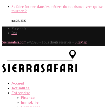
Se faire former dans les métiers du tourisme : vers qui se
tourner ?
mai 26, 2022
Facebook
Rss
Sierrasafari.com
@2020 - Tous droits réservés -
SiteMap
Accueil
Actualités
Entreprise
Finance
Immobilier
Commerce