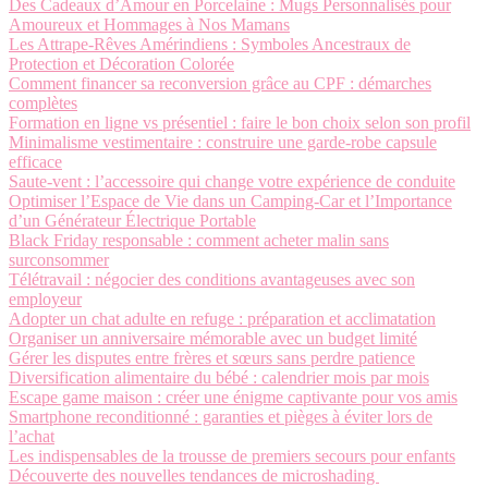
Des Cadeaux d’Amour en Porcelaine : Mugs Personnalisés pour
Amoureux et Hommages à Nos Mamans
Les Attrape-Rêves Amérindiens : Symboles Ancestraux de
Protection et Décoration Colorée
Comment financer sa reconversion grâce au CPF : démarches
complètes
Formation en ligne vs présentiel : faire le bon choix selon son profil
Minimalisme vestimentaire : construire une garde-robe capsule
efficace
Saute-vent : l’accessoire qui change votre expérience de conduite
Optimiser l’Espace de Vie dans un Camping-Car et l’Importance
d’un Générateur Électrique Portable
Black Friday responsable : comment acheter malin sans
surconsommer
Télétravail : négocier des conditions avantageuses avec son
employeur
Adopter un chat adulte en refuge : préparation et acclimatation
Organiser un anniversaire mémorable avec un budget limité
Gérer les disputes entre frères et sœurs sans perdre patience
Diversification alimentaire du bébé : calendrier mois par mois
Escape game maison : créer une énigme captivante pour vos amis
Smartphone reconditionné : garanties et pièges à éviter lors de
l’achat
Les indispensables de la trousse de premiers secours pour enfants
Découverte des nouvelles tendances de microshading