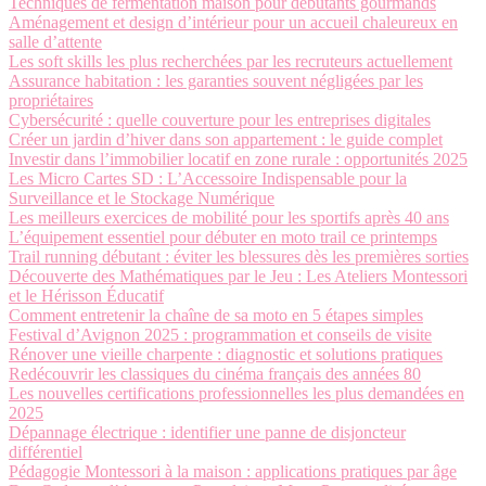
Techniques de fermentation maison pour débutants gourmands
Aménagement et design d’intérieur pour un accueil chaleureux en
salle d’attente
Les soft skills les plus recherchées par les recruteurs actuellement
Assurance habitation : les garanties souvent négligées par les
propriétaires
Cybersécurité : quelle couverture pour les entreprises digitales
Créer un jardin d’hiver dans son appartement : le guide complet
Investir dans l’immobilier locatif en zone rurale : opportunités 2025
Les Micro Cartes SD : L’Accessoire Indispensable pour la
Surveillance et le Stockage Numérique
Les meilleurs exercices de mobilité pour les sportifs après 40 ans
L’équipement essentiel pour débuter en moto trail ce printemps
Trail running débutant : éviter les blessures dès les premières sorties
Découverte des Mathématiques par le Jeu : Les Ateliers Montessori
et le Hérisson Éducatif
Comment entretenir la chaîne de sa moto en 5 étapes simples
Festival d’Avignon 2025 : programmation et conseils de visite
Rénover une vieille charpente : diagnostic et solutions pratiques
Redécouvrir les classiques du cinéma français des années 80
Les nouvelles certifications professionnelles les plus demandées en
2025
Dépannage électrique : identifier une panne de disjoncteur
différentiel
Pédagogie Montessori à la maison : applications pratiques par âge